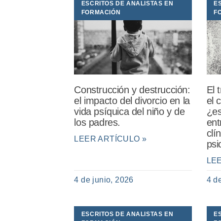
ESCRITOS DE ANALISTAS EN
E
FORMACIÓN
F
Construcción y destrucción:
El 
el impacto del divorcio en la
el 
vida psíquica del niño y de
¿es
los padres.
ent
clí
LEER ARTÍCULO »
psi
LE
4 de junio, 2026
4 d
ESCRITOS DE ANALISTAS EN
E