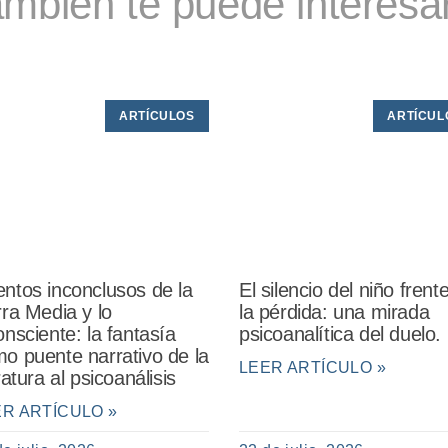
mbién te puede interesar
ARTÍCULOS
ARTÍCUL
ntos inconclusos de la
El silencio del niño frent
rra Media y lo
la pérdida: una mirada
onsciente: la fantasía
psicoanalítica del duelo.
o puente narrativo de la
LEER ARTÍCULO »
eratura al psicoanálisis
ER ARTÍCULO »