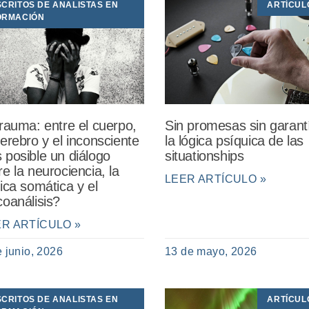
SCRITOS DE ANALISTAS EN
ARTÍCUL
ORMACIÓN
trauma: entre el cuerpo,
Sin promesas sin garant
cerebro y el inconsciente
la lógica psíquica de las
 posible un diálogo
situationships
re la neurociencia, la
LEER ARTÍCULO »
nica somática y el
coanálisis?
ER ARTÍCULO »
e junio, 2026
13 de mayo, 2026
SCRITOS DE ANALISTAS EN
ARTÍCUL