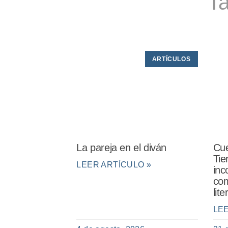
Ta
ARTÍCULOS
La pareja en el diván
Cue
Tie
LEER ARTÍCULO »
inc
com
lit
LE