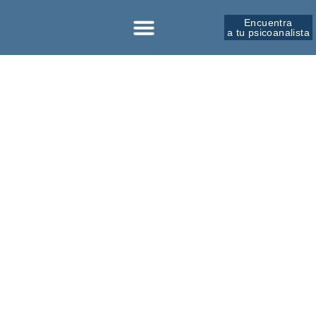
Encuentra
a tu psicoanalista
Sobre la SPM