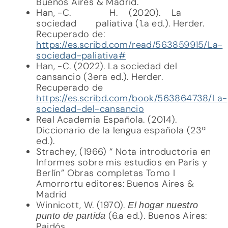
Buenos Aires & Madrid.
Han, -C. H. (2020). La
sociedad paliativa (1.a ed.). Herder.
Recuperado de:
https://es.scribd.com/read/563859915/La-
sociedad-paliativa#
Han, -C. (2022). La sociedad del
cansancio (3era ed.). Herder.
Recuperado de
https://es.scribd.com/book/563864738/La-
sociedad-del-cansancio
Real Academia Española. (2014).
Diccionario de la lengua española (23ª
ed.).
Strachey, (1966) “ Nota introductoria en
Informes sobre mis estudios en París y
Berlín” Obras completas Tomo I
Amorrortu editores: Buenos Aires &
Madrid
Winnicott, W. (1970).
El hogar nuestro
(6.a ed.). Buenos Aires:
punto de partida
Paidós.