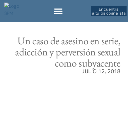
Encuentra
a tu psicoanalista
Sobre la SPM
Un caso de asesino en serie,
adicción y perversión sexual
como subyacente
JULIO 12, 2018