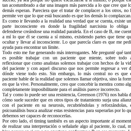
tan acostumbrado a dar una imagen más parecida a lo que cree que l
demás esperan. Pareciera que el tratar de complacer a los otros, no 
permite ver que lo que está buscando es que los demás lo complazcan
Es como ir llevando a la realidad una verdad que se cuenta, existe u
parte inconsciente en donde la fragilidad narcisista lo obliga
defenderse creándose una realidad paralela. En el caso de B, me cuen
a mí lo que él se cuenta a sí mismo, existiendo partes que tiene q
ocultar y llevar al inconsciente. Lo que parecía claro es que me ped
ayuda para encontrar un límite.
Todo esto me fue generando más interrogantes. Me pregunté qué tan
es posible trabajar con un paciente que miente, sobre todo 
reflexionar que como analistas solemos trabajar con hechos de la vi
del paciente y con aquel discurso que nos permite regresar a ver 
dónde viene todo esto. Sin embargo, lo más central no es que 
paciente hable de la realidad que solemos llamar objetiva, sino la for
en que la vive. Personalmente, creo que concebir la mentira como al
completamente imposibilitante para el análisis parece incorrecto.
Tal y como lo puede ser una resistencia, Greenson (1976) nos habla 
cómo suele suceder que en otros tipos de tratamiento surja una alian
con el paciente en su neurosis, recubriéndolas y reforzándolas, 
psicoanálisis busca analizar estas resistencias para superarlas por lo q
debemos ser capaces de reconocerlas.
Por otro lado, el timing también es un aspecto importante al momen
de realizar una interpretación o señalarle algo al paciente, lo cual, 