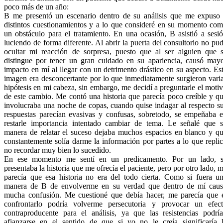
poco más de un año:
B me presentó un escenario dentro de su análisis que me expuso
distintos cuestionamientos y a lo que consideré en su momento co
un obstáculo para el tratamiento. En una ocasión, B asistió a sesi
luciendo de forma diferente. Al abrir la puerta del consultorio no pu
ocultar mi reacción de sorpresa, puesto que al ser alguien que 
distingue por tener un gran cuidado en su apariencia, causó may
impacto en mí al llegar con un detrimento drástico en su aspecto. Es
imagen era desconcertante por lo que inmediatamente surgieron vari
hipótesis en mi cabeza, sin embargo, me decidí a preguntarle el moti
de este cambio. Me contó una historia que parecía poco creíble y q
involucraba una noche de copas, cuando quise indagar al respecto s
respuestas parecían evasivas y confusas, sobretodo, se empeñaba 
restarle importancia intentado cambiar de tema. Le señalé que 
manera de relatar el suceso dejaba muchos espacios en blanco y q
constantemente solía darme la información por partes a lo que repli
no recordar muy bien lo sucedido.
En ese momento me sentí en un predicamento. Por un lado, 
presentaba la historia que me ofrecía el paciente, pero por otro lado, 
parecía que esa historia no era del todo cierta. Como si fuera u
manera de B de envolverme en su verdad que dentro de mí cau
mucha confusión. Me cuestioné que debía hacer, me parecía que 
confrontarlo podría volverme persecutoria y provocar un efec
contraproducente para el análisis, ya que las resistencias podrí
afianzarse en el sentido de que si yo no le creía significaría 