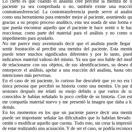
Lo cierto es que cuando el analista cree percibir la mentira de 
paciente ya sea comprobada o no, también existe una reacci
contratransferencial. La contratransferencia puede servir al analis
como una herramienta para entender mejor al paciente, asumiendo q
gracias a su propio proceso analítico, esta sea usada de una forma 
que pueda encontrar aquello que el paciente le hace sentir o le ha
reaccionar, como parte del material para el análisis y no como 
impedimento para ayudarlo.
No me parece muy aventurado decir que el analista puede llegar
sentir frustración al percibir una mentira del paciente. Esta menti
puede tener muchos significados diferentes y por lo tanto, pue
indicarnos material valioso del mismo. Ya sea que nos hable del mo
de relacionarse con sus objetos, de sus identificaciones, su deseo 
entorpecer el análisis, apelar a una reacción del analista, hasta otr
intenciones más perversas.
En el caso de mi paciente, lo curioso fue descubrir que yo no era 
única persona que percibió su historia como una mentira. Un par 
sesiones después me relató su enojo debido a que varios de s
conocidos le habían señalado lo poco creíble de su historia. Con es
me compartía material nuevo y me presentó la imagen que daba a l
demás.
En los momentos en los que un paciente parece decir una menti
puede ser importante señalar las dificultades que lo habrían llevado
omitir o modificar aquello que cuenta. Todo esto, sin crear la impresi
de estar realizando una acusación. Y de ser el caso, se podría reconoc