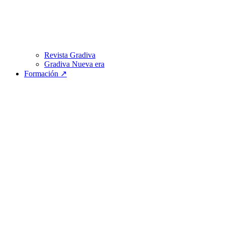
Revista Gradiva
Gradiva Nueva era
Formación ↗︎
Encuentra
a tu psicoanalista