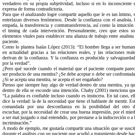
verdadero en su propia subjetividad, incluso si en lo inconsciente 
expresa de forma contradictoria.
Para que el analizando logre compartir aquello que le es tan íntimo, 
entrelazan diversos fenómenos. Desde la confianza con el analista, 
empatía, la transferencia y contratransferencia, así como la intuición
el timing de cada intervención. Personalmente, creo que estos s
elementos vitales para establecer una alianza de trabajo entre analista
paciente.
Como lo plantea Isaías López (2013): “El hombre llega a ser huma
en actualidad gracias a las relaciones reales, y las relaciones real
derivan de la confianza. Y la confianza es producida y salvaguarda
por la verdad”.
¿Pero qué sucede cuando el material que el paciente comparte pare
ser producto de una mentira? ¿Se debe aceptar o debe ser confrontad
¿Si se acepta una mentira, se acepta el ser engañado?
Pienso que siempre hay algo de verdad dentro de una mentira, ya q
dentro de ella se esconde una intención. Chaby (2001) menciona qu
“La palabra es confiable incluso cuando es insincera. En tal caso, el
dice la verdad: la de la necesidad que tiene el hablante de mentir. Es
comandada por una desconfianza en la posibilidad del otro 
escuchar, por la necesidad de crear una buena impresión, por el mie
a ser mal juzgado o mal entendido, por prestarse a la indiscreción o a 
incriminación.”
A modo de ejemplo, me gustaría compartir una situación que se susci
durante el análisis con un paciente que acudió a tratamiento desde ha