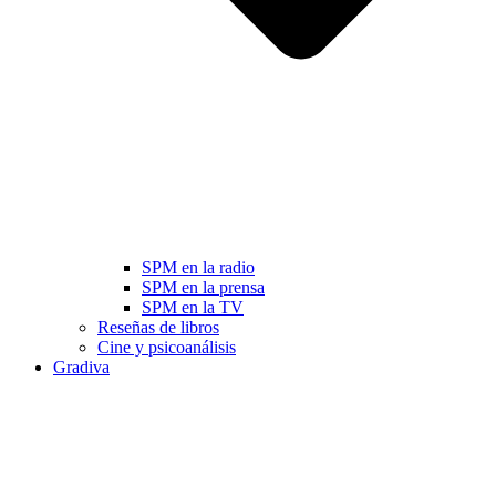
SPM en la radio
SPM en la prensa
SPM en la TV
Reseñas de libros
Cine y psicoanálisis
Gradiva