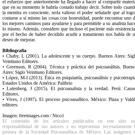
el esfuerzo que anteriormente ha llegado a hacer al compartir materi
que en su momento le habría costado trabajo decir. Sobre todo cuan
la mentira es consciente, sería valioso el poder señalarle que al logr
contarse a sí mismo las cosas con honestidad, puede encontrar uno 
los mejores caminos para ayudarse y para permitirle a su analista hac
lo mismo. Además, considero que incluso el paciente más resistencia
por el hecho de haber decidido acudir a tratamiento nos habla de 
deseo de mejorar.
Bibliografía
• Chaby, L (2001). La adolescente y su cuerpo. Buenos Aires: Sig
Veintiuno Editores.
• Greenson, R (2004). Técnica y práctica del psicoanálisis. Buen
Aires: Siglo Veintiuno Editores.
• López, M-I (2013). Ética en psiquiatría, psicoanálisis y psicoterapi
Estados Unidos de América: Palibrio
• Lutenberg, J (2015). El psicoanalista y la verdad. Perú: Caus
Editores.
• Vives, J (1997). El proceso psicoanalítico. México: Plaza y Vald
editores.
Imagen: freeimages.com / Nico1
El contenido de los artículos publicados en este sitio s
responsabilidad de sus autores y no representan necesariamente 
postura de la Sociedad Psicoanalítica de México. Las imágenes 