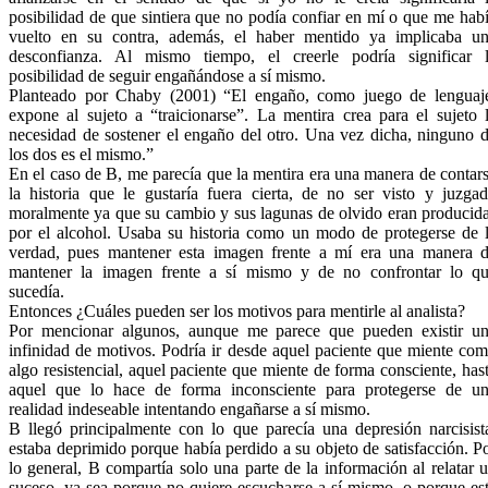
posibilidad de que sintiera que no podía confiar en mí o que me hab
vuelto en su contra, además, el haber mentido ya implicaba u
desconfianza. Al mismo tiempo, el creerle podría significar 
posibilidad de seguir engañándose a sí mismo.
Planteado por Chaby (2001) “El engaño, como juego de lenguaj
expone al sujeto a “traicionarse”. La mentira crea para el sujeto 
necesidad de sostener el engaño del otro. Una vez dicha, ninguno 
los dos es el mismo.”
En el caso de B, me parecía que la mentira era una manera de contar
la historia que le gustaría fuera cierta, de no ser visto y juzga
moralmente ya que su cambio y sus lagunas de olvido eran producid
por el alcohol. Usaba su historia como un modo de protegerse de 
verdad, pues mantener esta imagen frente a mí era una manera 
mantener la imagen frente a sí mismo y de no confrontar lo q
sucedía.
Entonces ¿Cuáles pueden ser los motivos para mentirle al analista?
Por mencionar algunos, aunque me parece que pueden existir u
infinidad de motivos. Podría ir desde aquel paciente que miente co
algo resistencial, aquel paciente que miente de forma consciente, has
aquel que lo hace de forma inconsciente para protegerse de u
realidad indeseable intentando engañarse a sí mismo.
B llegó principalmente con lo que parecía una depresión narcisist
estaba deprimido porque había perdido a su objeto de satisfacción. P
lo general, B compartía solo una parte de la información al relatar 
suceso, ya sea porque no quiere escucharse a sí mismo, o porque es