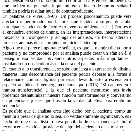
hizo pensar en si era o no oportuno confrontar a B en ese momento. 
que también me generaba inquietud, era el hecho de que no señalar
también podría resultar igual de contraproducente.
En palabras de Vives (1997) “Un proceso psicoanalítico puede ver
afectado o perturbado por factores que inciden o surgen de amb
participantes, además de factores o eventos ambientales […] Errores 
el encuadre, errores de timing, en las interpretaciones, interpretacion
inexactas o incompletas y actings del analista, de hecho alteran 
proceso, además de sus propios prejuicios e ideologías”
Algo que me parece importante señalar, es que la mentira dicha por 
paciente y no comprobada por el analista puede crear un afán en él 
perseguir esa verdad obviando otros aspectos más importantes
instalando un obstáculo más en la cura del paciente.
En cuanto a lo transferencial, se sabe que llega a expresarse de distint
maneras, una desconfianza del paciente podría deberse a la forma 
relacionarse con sus figuras primarias llevando esto a escena en 
espacio analítico. Lutenberg menciona que (2015) “Si caemos en 
trampa transferencial a la que el paciente mentiroso nos invit
podemos desnaturalizar nuestra función transformadora y convertirn
en potenciales jueces que buscan la verdad objetiva para emitir u
sentencia”
Es posible que el analista crea algo dicho por el paciente como u
mentira a pesar de que no lo sea. Lo verdaderamente significativo, es 
hecho de que el analista lo haya percibido de esta manera y habrá 
reconocer si esta idea proviene de algo del paciente o de sí mismo.