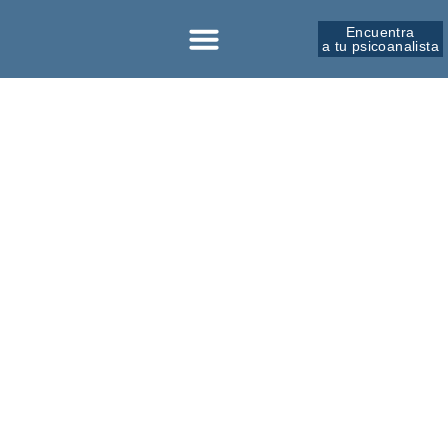
Encuentra
a tu psicoanalista
Sobre la SPM