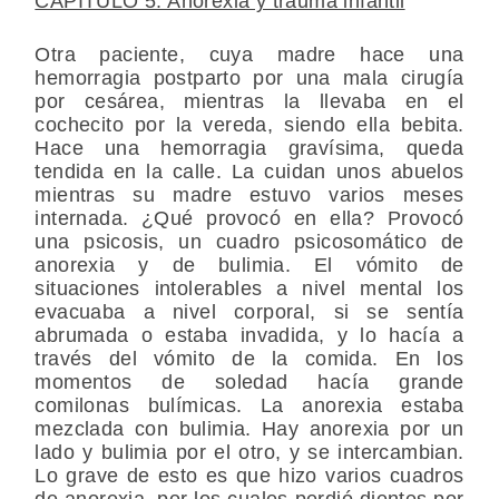
CAPÍTULO 5: Anorexia y trauma infantil
Otra paciente, cuya madre hace una
hemorragia postparto por una mala cirugía
por cesárea, mientras la llevaba en el
cochecito por la vereda, siendo ella bebita.
Hace una hemorragia gravísima, queda
tendida en la calle. La cuidan unos abuelos
mientras su madre estuvo varios meses
internada. ¿Qué provocó en ella? Provocó
una psicosis, un cuadro psicosomático de
anorexia y de bulimia. El vómito de
situaciones intolerables a nivel mental los
evacuaba a nivel corporal, si se sentía
abrumada o estaba invadida, y lo hacía a
través del vómito de la comida. En los
momentos de soledad hacía grande
comilonas bulímicas. La anorexia estaba
mezclada con bulimia. Hay anorexia por un
lado y bulimia por el otro, y se intercambian.
Lo grave de esto es que hizo varios cuadros
de anorexia, por los cuales perdió dientes por