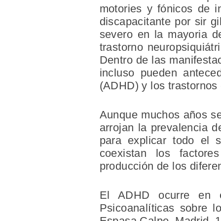
motories y fónicos de i
discapacitante por sir 
severo en la mayoria d
trastorno neuropsiquiát
Dentro de las manifesta
incluso pueden antecede
(ADHD) y los trastornos
Aunque muchos años se p
arrojan la prevalencia 
para explicar todo el
coexistan los factore
producción de los diferen
El ADHD ocurre en e
Psicoanalíticas sobre l
Espasa Calpe. Madrid, 1