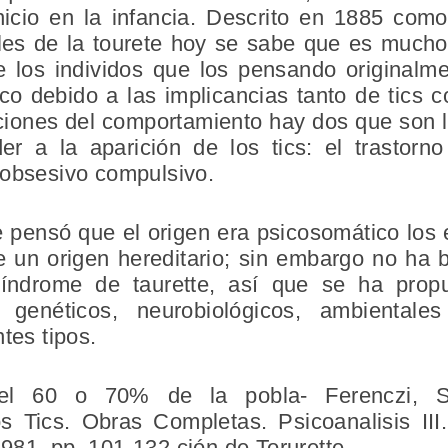
nicio en la infancia. Descrito en 1885 co
giles de la tourete hoy se sabe que es muc
e los individos que los pensando originalm
rico debido a las implicancias tanto de tics
ciones del comportamiento hay dos que son 
r a la aparición de los tics: el trastorno
 obsesivo compulsivo.
ensó que el origen era psicosomático los e
de un origen hereditario; sin embargo no ha 
 síndrome de taurette, así que se ha pro
s genéticos, neurobiológicos, ambientale
tes tipos.
l 60 o 70% de la pobla- Ferenczi, S.,
os Tics. Obras Completas. Psicoanalisis III.
981, pp. 101-132.ción de Torurette