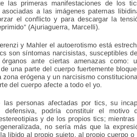
e las primeras manifestaciones de los ti
 asociadas a las imágenes paternas libidina
orzar el conflicto y para descargar la tensi
eprimido” (Ajuriaguerra, Marcelli).
renzi y Mahler el autoerotismo está estrech
ics son síntomas narcisistas, susceptibles de
os órganos ante ciertas amenazas como: 
 de una parte del cuerpo fuertemente bloque
una zona erógena y un narcisismo constituciona
te del cuerpo afecte a todo el yo.
e las personas afectadas por tics, su inc
n defensiva, podría constituir el motivo
estereotipias y de los propios tics; mientras
generalizada, no sería más que la expresi
la libido al propio sujeto, al propio cuerpo o