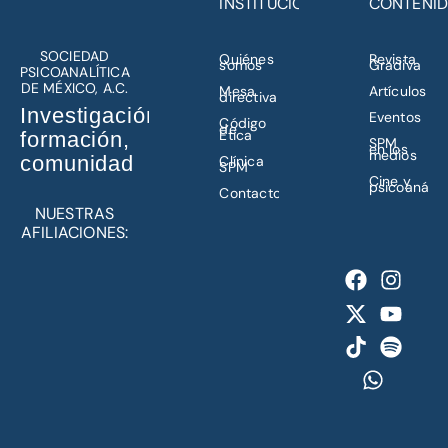
INSTITUCIÓN
CONTENI
SOCIEDAD
Quiénes
Revista
somos
Gradiva
PSICOANALÍTICA
DE MÉXICO, A.C.
Mesa
Artículos
directiva
Investigación,
Eventos
Código
de
Ética
formación,
SPM
en los
medios
comunidad
Clínica
SPM
Cine y
psicoanálisi
Contacto
NUESTRAS
AFILIACIONES: