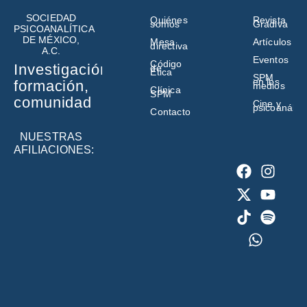
SOCIEDAD
Quiénes
Revista
somos
Gradiva
PSICOANALÍTICA
DE MÉXICO,
Mesa
Artículos
directiva
A.C.
Eventos
Código
Investigación,
de
Ética
SPM
en los
formación,
medios
Clínica
SPM
comunidad
Cine y
psicoanálisi
Contacto
NUESTRAS
AFILIACIONES: