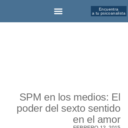
Encuentra
a tu psicoanalista
Sobre la SPM
SPM en los medios: El
poder del sexto sentido
en el amor
FEBRERO 12, 2015