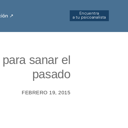
Encuentra
ión ↗︎
a tu psicoanalista
 para sanar el
pasado
FEBRERO 19, 2015