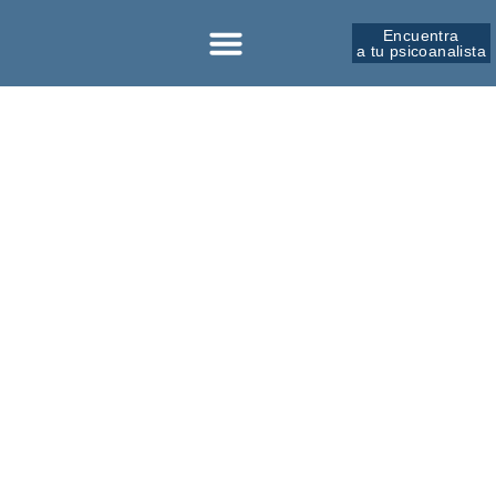
Encuentra
a tu psicoanalista
Sobre la SPM