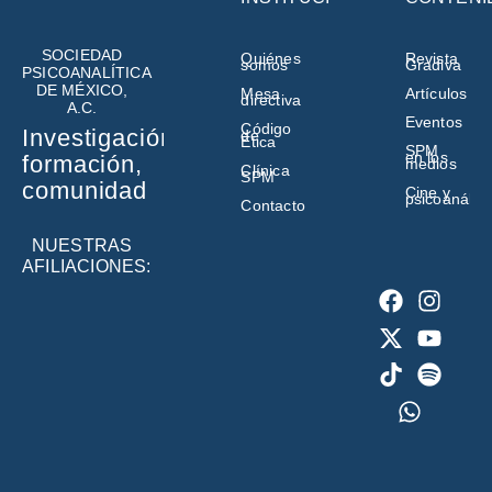
SOCIEDAD
Quiénes
Revista
somos
Gradiva
PSICOANALÍTICA
DE MÉXICO,
Mesa
Artículos
directiva
A.C.
Eventos
Código
Investigación,
de
Ética
SPM
en los
formación,
medios
Clínica
SPM
comunidad
Cine y
psicoanálisi
Contacto
NUESTRAS
AFILIACIONES: