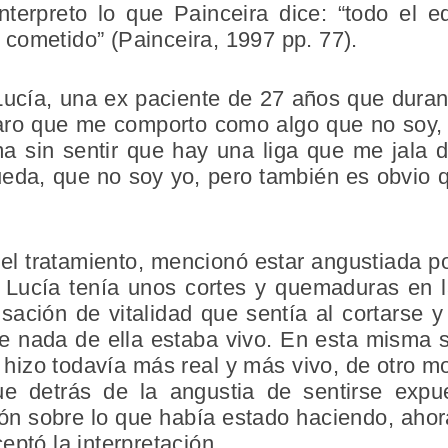
terpreto lo que Painceira dice: “todo el ed
cometido” (Painceira, 1997 pp. 77).
 Lucía, una ex paciente de 27 años que duran
aro que me comporto como algo que no soy,
a sin sentir que hay una liga que me jala d
eda, que no soy yo, pero también es obvio qu
l tratamiento, mencionó estar angustiada 
Lucía tenía unos cortes y quemaduras en l
sación de vitalidad que sentía al cortarse 
e nada de ella estaba vivo. En esta misma s
o hizo todavía más real y más vivo, de otro 
ue detrás de la angustia de sentirse exp
ón sobre lo que había estado haciendo, ahor
eptó la interpretación.