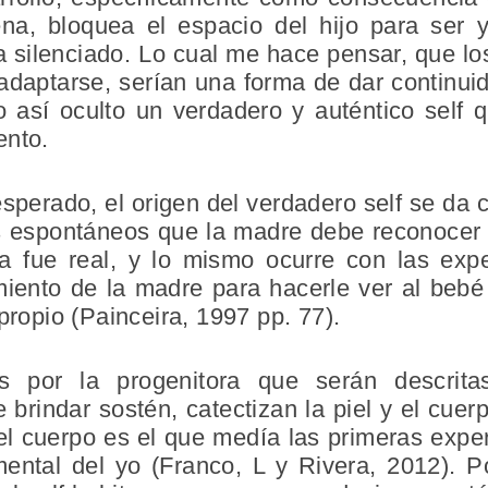
ena, bloquea el espacio del hijo para ser 
a silenciado. Lo cual me hace pensar, que l
daptarse, serían una forma de dar continuid
así oculto un verdadero y auténtico self q
ento.
esperado, el origen del verdadero self se d
os espontáneos que la madre debe reconocer 
ia fue real, y lo mismo ocurre con las exp
miento de la madre para hacerle ver al bebé
propio (Painceira, 1997 pp. 77).
as por la progenitora que serán descrit
brindar sostén, catectizan la piel y el cuerp
l cuerpo es el que medía las primeras exper
ental del yo (Franco, L y Rivera, 2012). 