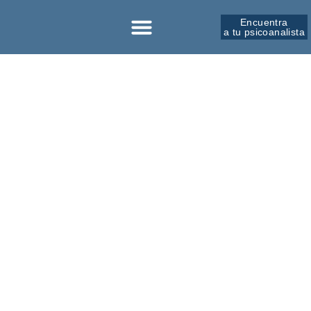
Encuentra
a tu psicoanalista
Sobre la SPM