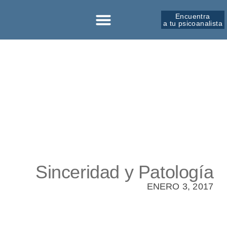
Encuentra
a tu psicoanalista
Sobre la SPM
Sinceridad y Patología
ENERO 3, 2017