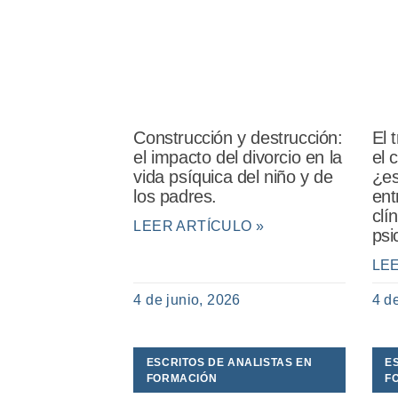
Construcción y destrucción:
El 
el impacto del divorcio en la
el 
vida psíquica del niño y de
¿es
los padres.
ent
clí
LEER ARTÍCULO »
psi
LE
4 de junio, 2026
4 d
ESCRITOS DE ANALISTAS EN
E
FORMACIÓN
F