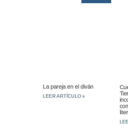
La pareja en el diván
Cue
Tie
LEER ARTÍCULO »
inc
com
lit
LE