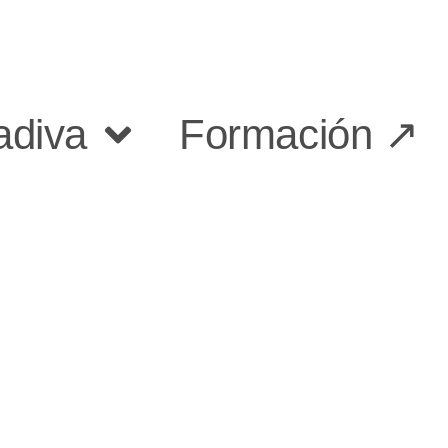
adiva
Formación ↗︎