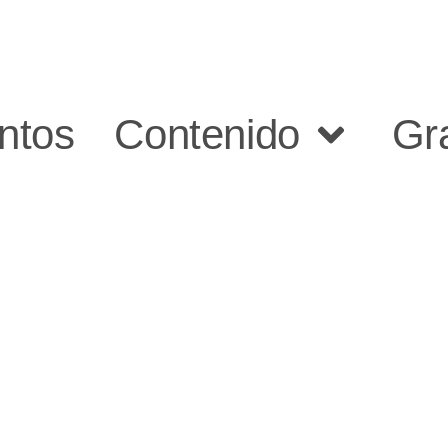
ntos
Contenido
Gr
Encuentra
a tu psicoanalista