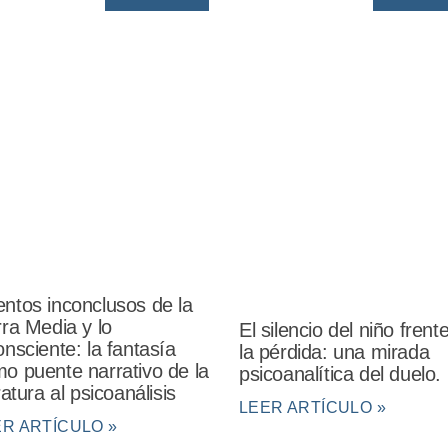
ntos inconclusos de la
rra Media y lo
El silencio del niño frent
onsciente: la fantasía
la pérdida: una mirada
o puente narrativo de la
psicoanalítica del duelo.
eratura al psicoanálisis
LEER ARTÍCULO »
ER ARTÍCULO »