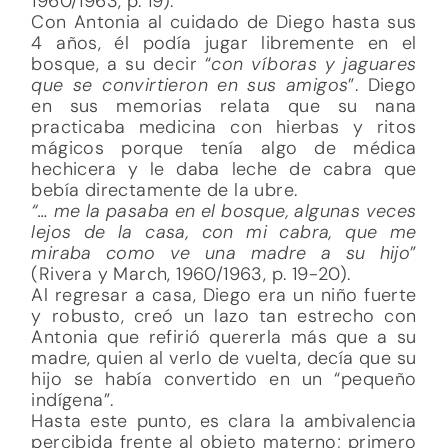
1960/1963, p. 19).
Con Antonia al cuidado de Diego hasta sus
4 años, él podía jugar libremente en el
bosque, a su decir “
con víboras y jaguares
que se convirtieron en sus amigos
”. Diego
en sus memorias relata que su nana
practicaba medicina con hierbas y ritos
mágicos porque tenía algo de médica
hechicera y le daba leche de cabra que
bebía directamente de la ubre.
“… me la pasaba en el bosque, algunas veces
lejos de la casa, con mi cabra, que me
miraba como ve una madre a su hijo
”
(Rivera y March, 1960/1963, p. 19-20).
Al regresar a casa, Diego era un niño fuerte
y robusto, creó un lazo tan estrecho con
Antonia que refirió quererla más que a su
madre, quien al verlo de vuelta, decía que su
hijo se había convertido en un “pequeño
indígena”.
Hasta este punto, es clara la ambivalencia
percibida frente al objeto materno; primero