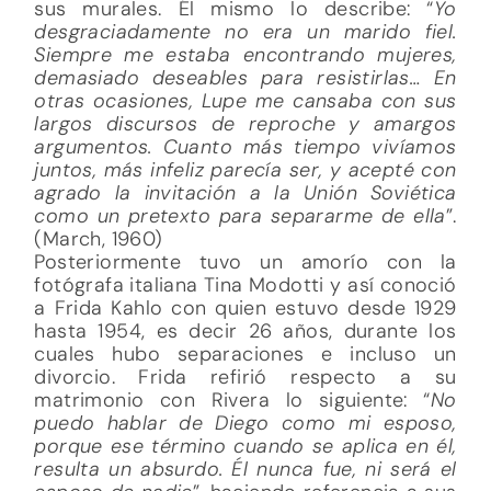
sus murales. Él mismo lo describe: “
Yo
desgraciadamente no era un marido fiel.
Siempre me estaba encontrando mujeres,
demasiado deseables para resistirlas… En
otras ocasiones, Lupe me cansaba con sus
largos discursos de reproche y amargos
argumentos. Cuanto más tiempo vivíamos
juntos, más infeliz parecía ser, y acepté con
agrado la invitación a la Unión Soviética
como un pretexto para separarme de ella
”.
(March, 1960)
Posteriormente tuvo un amorío con la
fotógrafa italiana Tina Modotti y así conoció
a Frida Kahlo con quien estuvo desde 1929
hasta 1954, es decir 26 años, durante los
cuales hubo separaciones e incluso un
divorcio. Frida refirió respecto a su
matrimonio con Rivera lo siguiente: “
No
puedo hablar de Diego como mi esposo,
porque ese término cuando se aplica en él,
resulta un absurdo. Él nunca fue, ni será el