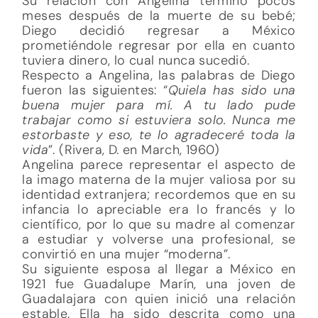
Su relación con Angelina terminó pocos
meses después de la muerte de su bebé;
Diego decidió regresar a México
prometiéndole regresar por ella en cuanto
tuviera dinero, lo cual nunca sucedió.
Respecto a Angelina, las palabras de Diego
fueron las siguientes: “
Quiela has sido una
buena mujer para mí. A tu lado pude
trabajar como si estuviera solo. Nunca me
estorbaste y eso, te lo agradeceré toda la
vida
”. (Rivera, D. en March, 1960)
Angelina parece representar el aspecto de
la imago materna de la mujer valiosa por su
identidad extranjera; recordemos que en su
infancia lo apreciable era lo francés y lo
científico, por lo que su madre al comenzar
a estudiar y volverse una profesional, se
convirtió en una mujer “moderna”.
Su siguiente esposa al llegar a México en
1921 fue Guadalupe Marín, una joven de
Guadalajara con quien inició una relación
estable. Ella ha sido descrita como una