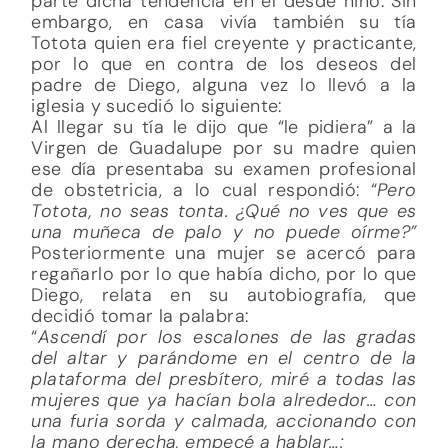
parte dicha tendencia en él desde niño. Sin
embargo, en casa vivía también su tía
Totota quien era fiel creyente y practicante,
por lo que en contra de los deseos del
padre de Diego, alguna vez lo llevó a la
iglesia y sucedió lo siguiente:
Al llegar su tía le dijo que “le pidiera” a la
Virgen de Guadalupe por su madre quien
ese día presentaba su examen profesional
de obstetricia, a lo cual respondió: “
Pero
Totota, no seas tonta. ¿Qué no ves que es
una muñeca de palo y no puede oírme?”
Posteriormente una mujer se acercó para
regañarlo por lo que había dicho, por lo que
Diego, relata en su autobiografía, que
decidió tomar la palabra:
“
Ascendí por los escalones de las gradas
del altar y parándome en el centro de la
plataforma del presbítero, miré a todas las
mujeres que ya hacían bola alrededor… con
una furia sorda y calmada, accionando con
la mano derecha, empecé a hablar…: