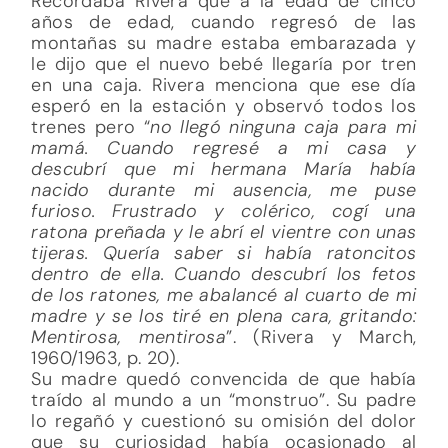
Recordaba Rivera que a la edad de cinco
años de edad, cuando regresó de las
montañas su madre estaba embarazada y
le dijo que el nuevo bebé llegaría por tren
en una caja. Rivera menciona que ese día
esperó en la estación y observó todos los
trenes pero “
no llegó ninguna caja para mi
mamá. Cuando regresé a mi casa y
descubrí que mi hermana María había
nacido durante mi ausencia, me puse
furioso. Frustrado y colérico, cogí una
ratona preñada y le abrí el vientre con unas
tijeras. Quería saber si había ratoncitos
dentro de ella. Cuando descubrí los fetos
de los ratones, me abalancé al cuarto de mi
madre y se los tiré en plena cara, gritando:
Mentirosa, mentirosa
”. (Rivera y March,
1960/1963, p. 20).
Su madre quedó convencida de que había
traído al mundo a un “monstruo”. Su padre
lo regañó y cuestionó su omisión del dolor
que su curiosidad había ocasionado al