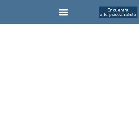
Encuentra
a tu psicoanalista
Sobre la SPM