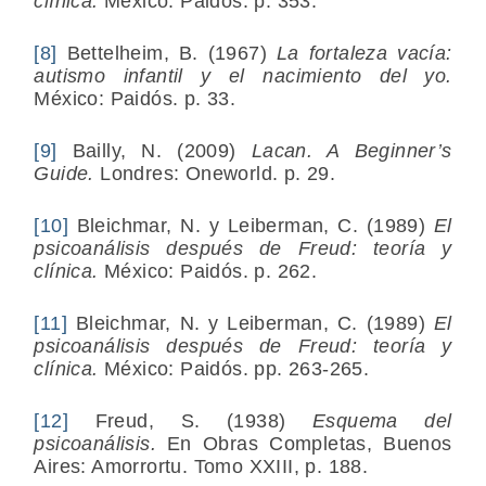
clínica.
México: Paidós. p. 353.
[8]
Bettelheim, B. (1967)
La fortaleza vacía:
autismo infantil y el nacimiento del yo.
México: Paidós. p. 33.
[9]
Bailly, N. (2009)
Lacan. A Beginner’s
Guide.
Londres: Oneworld. p. 29.
[10]
Bleichmar, N. y Leiberman, C. (1989)
El
psicoanálisis después de Freud: teoría y
clínica.
México: Paidós. p. 262.
[11]
Bleichmar, N. y Leiberman, C. (1989)
El
psicoanálisis después de Freud: teoría y
clínica.
México: Paidós. pp. 263-265.
[12]
Freud, S. (1938)
Esquema del
psicoanálisis.
En Obras Completas, Buenos
Aires: Amorrortu. Tomo XXIII, p. 188.