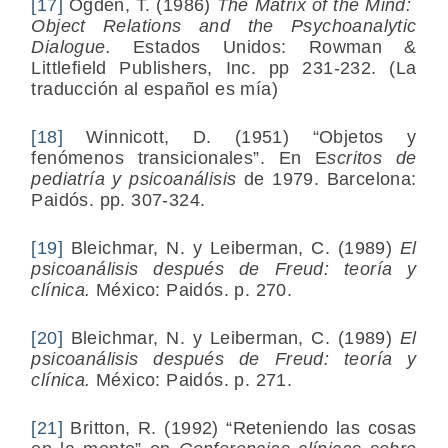
[17]
Ogden, T. (1986)
The Matrix of the Mind:
Object Relations and the Psychoanalytic
Dialogue.
Estados Unidos: Rowman &
Littlefield Publishers, Inc. pp 231-232. (La
traducción al español es mía)
[18]
Winnicott, D. (1951) “Objetos y
fenómenos transicionales”. En E
scritos de
pediatría y psicoanálisis
de 1979. Barcelona:
Paidós. pp. 307-324.
[19]
Bleichmar, N. y Leiberman, C. (1989)
El
psicoanálisis después de Freud: teoría y
clínica.
México: Paidós. p. 270.
[20]
Bleichmar, N. y Leiberman, C. (1989)
El
psicoanálisis después de Freud: teoría y
clínica.
México: Paidós. p. 271.
[21]
Britton, R. (1992) “Reteniendo las cosas