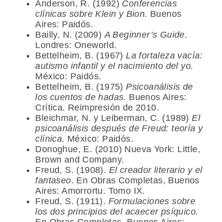
Anderson, R. (1992)
Conferencias
clínicas sobre Klein y Bion.
Buenos
Aires: Paidós.
Bailly, N. (2009)
A Beginner’s Guide.
Londres: Oneworld.
Bettelheim, B. (1967)
La fortaleza vacía:
autismo infantil y el nacimiento del yo.
México: Paidós.
Bettelheim, B. (1975)
Psicoanálisis de
los cuentos de hadas.
Buenos Aires:
Crítica. Reimpresión de 2010.
Bleichmar, N. y Leiberman, C. (1989)
El
psicoanálisis después de Freud: teoría y
clínica.
México: Paidós.
Donoghue, E. (2010) Nueva York: Little,
Brown and Company.
Freud, S. (1908).
El creador literario y el
fantaseo
. En Obras Completas, Buenos
Aires: Amorrortu. Tomo IX.
Freud, S. (1911).
Formulaciones sobre
los dos principios del acaecer psíquico.
En Obras Completas, Buenos Aires: