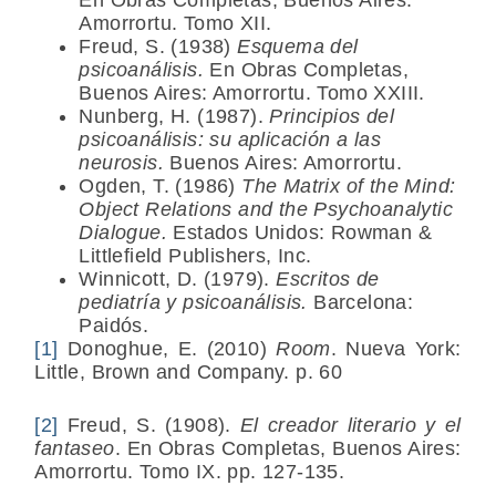
Amorrortu. Tomo XII.
Freud, S. (1938)
Esquema del
psicoanálisis.
En Obras Completas,
Buenos Aires: Amorrortu. Tomo XXIII.
Nunberg, H. (1987).
Principios del
psicoanálisis: su aplicación a las
neurosis.
Buenos Aires: Amorrortu.
Ogden, T. (1986)
The Matrix of the Mind:
Object Relations and the Psychoanalytic
Dialogue.
Estados Unidos: Rowman &
Littlefield Publishers, Inc.
Winnicott, D. (1979).
Escritos de
pediatría y psicoanálisis.
Barcelona:
Paidós.
[1]
Donoghue, E. (2010)
Room
. Nueva York:
Little, Brown and Company. p. 60
[2]
Freud, S. (1908).
El creador literario y el
fantaseo
. En Obras Completas, Buenos Aires:
Amorrortu. Tomo IX. pp. 127-135.