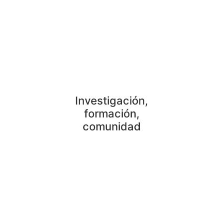
SOCIEDAD PSICOANALÍTICA DE MÉXICO, A.C.
Investigación,
formación,
comunidad
NUESTRAS AFILIACIONES: