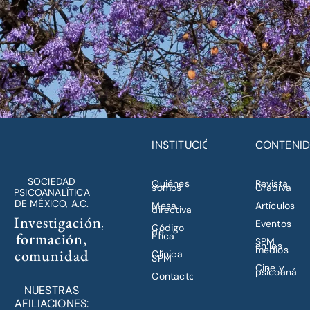
INSTITUCIÓN
CONTENI
SOCIEDAD
Quiénes
Revista
somos
Gradiva
PSICOANALÍTICA
DE MÉXICO, A.C.
Mesa
Artículos
directiva
Investigación,
Eventos
Código
de
formación,
Ética
SPM
en los
medios
comunidad
Clínica
SPM
Cine y
psicoanálisi
Contacto
NUESTRAS
AFILIACIONES: