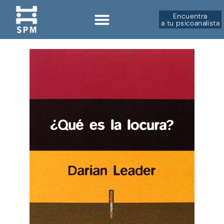
Encuentra
a tu psicoanalista