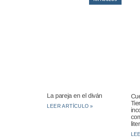
La pareja en el diván
Cue
Tie
LEER ARTÍCULO »
inc
com
lit
LE