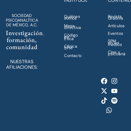
INSTITUCIÓN
CONTENI
SOCIEDAD
Quiénes
Revista
somos
Gradiva
PSICOANALÍTICA
DE MÉXICO, A.C.
Mesa
Artículos
directiva
Investigación,
Eventos
Código
de
formación,
Ética
SPM
en los
medios
comunidad
Clínica
SPM
Cine y
psicoanálisi
Contacto
NUESTRAS
AFILIACIONES: