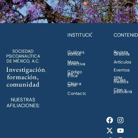
INSTITUCIÓN
CONTENI
SOCIEDAD
Quiénes
Revista
somos
Gradiva
PSICOANALÍTICA
DE MÉXICO, A.C.
Mesa
Artículos
directiva
Investigación,
Eventos
Código
de
formación,
Ética
SPM
en los
medios
comunidad
Clínica
SPM
Cine y
psicoanálisi
Contacto
NUESTRAS
AFILIACIONES: