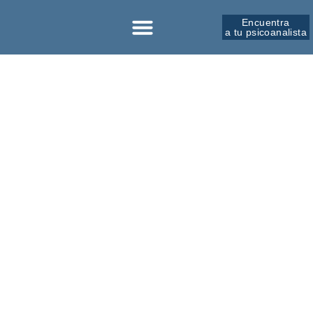
Encuentra
a tu psicoanalista
Sobre la SPM