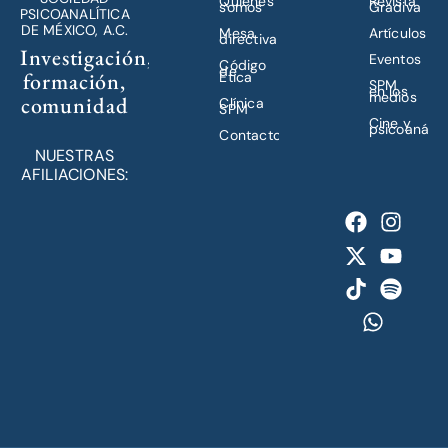
Quiénes
Revista
somos
Gradiva
PSICOANALÍTICA
DE MÉXICO, A.C.
Mesa
Artículos
directiva
Investigación,
Eventos
Código
de
formación,
Ética
SPM
en los
medios
comunidad
Clínica
SPM
Cine y
psicoanálisi
Contacto
NUESTRAS
AFILIACIONES: