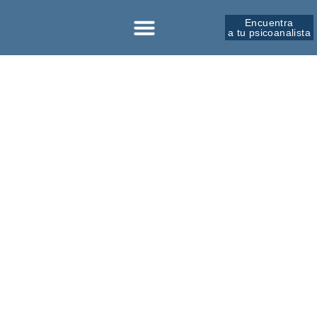
Encuentra
a tu psicoanalista
Sobre la SPM