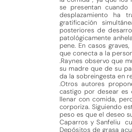
se presentan cuando 
desplazamiento ha tr
gratificación simult
posteriores de desarro
patológicamente anhela
pene. En casos graves, 
que conecta a la person
.Raynes observo que mu
su madre que de su pa
da la sobreingesta en r
.Otros autores propo
castigo por desear es e
llenar con comida, pero
corporiza. Siguiendo e
peso es que el deseo s
Caparros y Sanfeliu cue
Depósitos de grasa ac