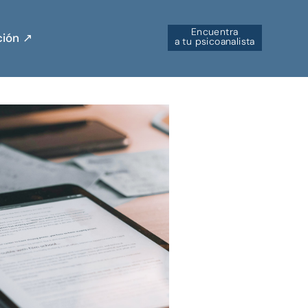
Encuentra
ión ↗︎
a tu psicoanalista