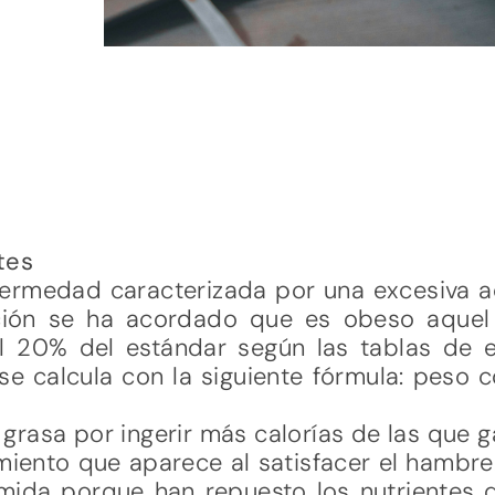
tes
ermedad caracterizada por una excesiva 
nción se ha acordado que es obeso aquel
l 20% del estándar según las tablas de e
se calcula con la siguiente fórmula: peso c
rasa por ingerir más calorías de las que g
miento que aparece al satisfacer el hambr
omida porque han repuesto los nutrientes