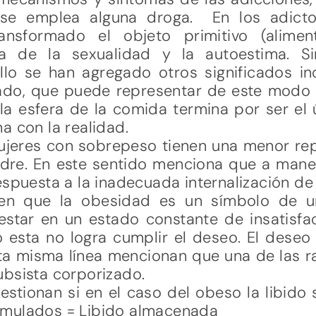
se emplea alguna droga. En los adicto
ansformado el objeto primitivo (alime
ánea de la sexualidad y la autoestima. 
llo se han agregado otros significados in
do, que puede representar de este modo 
la esfera de la comida termina por ser el 
a con la realidad.
jeres con sobrepeso tienen una menor re
dre. En este sentido menciona que a man
espuesta a la inadecuada internalización de
nen que la obesidad es un símbolo de un
star en un estado constante de insatisfac
 esta no logra cumplir el deseo. El deseo 
sta misma línea mencionan que una de las r
ubsista corporizado.
stionan si en el caso del obeso la libido 
umulados = Libido almacenada