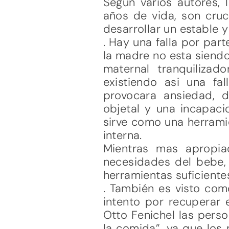
Según varios autores, 
años de vida, son cruc
desarrollar un estable y
. Hay una falla por par
la madre no esta siendo 
maternal tranquilizad
existiendo asi una fal
provocara ansiedad, 
objetal y una incapaci
sirve como una herrami
interna.
Mientras mas apropia
necesidades del bebe, 
herramientas suficiente
. También es visto com
intento por recuperar 
Otto Fenichel las pers
la comida”, ya que los