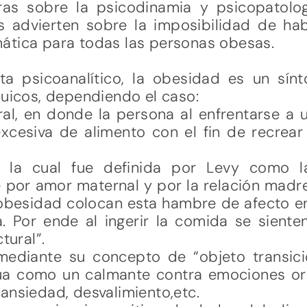
ras sobre la psicodinamia y psicopatolo
 advierten sobre la imposibilidad de ha
ática para todas las personas obesas.
a psicoanalítico, la obesidad es un sínt
quicos, dependiendo el caso:
oral, en donde la persona al enfrentarse a 
excesiva de alimento con el fin de recrear
, la cual fue definida por Levy como l
 por amor maternal y por la relación madr
obesidad colocan esta hambre de afecto en
. Por ende al ingerir la comida se siente
tural”.
 mediante su concepto de “objeto transici
túa como un calmante contra emociones ori
ansiedad, desvalimiento,etc.