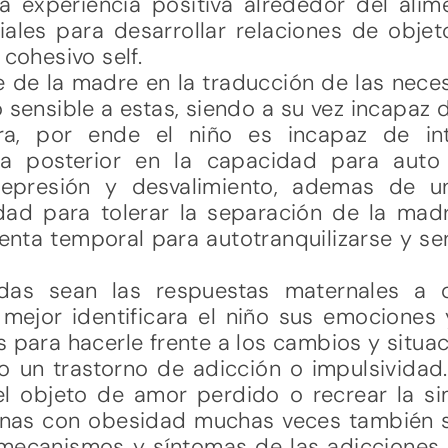
la experiencia positiva alrededor del ali
iales para desarrollar relaciones de obje
 cohesivo self.
te de la madre en la traducción de las nece
sensible a estas, siendo a su vez incapaz d
ora, por ende el niño es incapaz de inte
la posterior en la capacidad para auto 
depresión y desvalimiento, ademas de un
dad para tolerar la separación de la ma
enta temporal para autotranquilizarse y se
das sean las respuestas maternales a d
mejor identificara el niño sus emociones
s para hacerle frente a los cambios y situa
o un trastorno de adicción o impulsividad
el objeto de amor perdido o recrear la s
onas con obesidad muchas veces también 
 mecanismos y síntomas de las adicciones, 