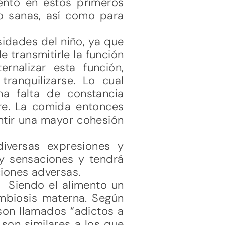
mento en estos primeros
to sanas, así como para
sidades del niño, ya que
e transmitirle la función
rnalizar esta función,
tranquilizarse. Lo cual
a falta de constancia
dre. La comida entonces
ntir una mayor cohesión
iversas expresiones y
 y sensaciones y tendrá
ciones adversas.
. Siendo el alimento un
imbiosis materna. Según
son llamados “adictos a
son similares a los que