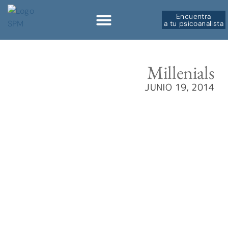
Encuentra
a tu psicoanalista
Sobre la SPM
Millenials
JUNIO 19, 2014