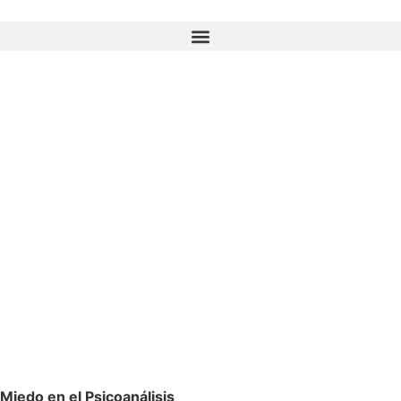
Encuentra
a tu psicoanalista
Miedo en el Psicoanálisis