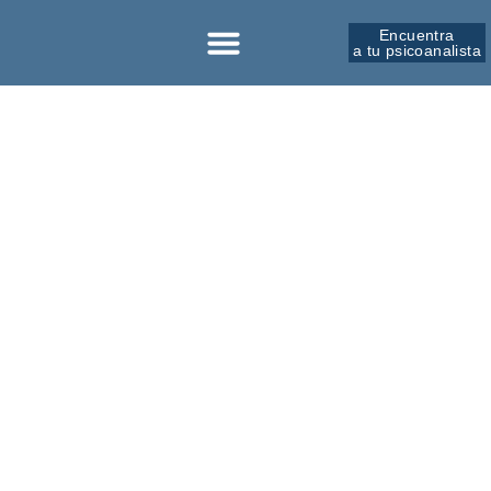
Encuentra
a tu psicoanalista
Sobre la SPM