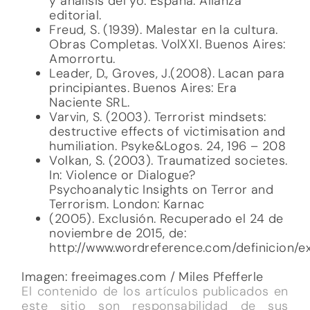
y análisis del yo. España: Alianza
editorial.
Freud, S. (1939). Malestar en la cultura.
Obras Completas. VolXXI. Buenos Aires:
Amorrortu.
Leader, D., Groves, J.(2008). Lacan para
principiantes. Buenos Aires: Era
Naciente SRL.
Varvin, S. (2003). Terrorist mindsets:
destructive effects of victimisation and
humiliation. Psyke&Logos. 24, 196 – 208
Volkan, S. (2003). Traumatized societes.
In: Violence or Dialogue?
Psychoanalytic Insights on Terror and
Terrorism. London: Karnac
(2005). Exclusión. Recuperado el 24 de
noviembre de 2015, de:
http://www.wordreference.com/definicion/e
Imagen: freeimages.com / Miles Pfefferle
El contenido de los artículos publicados en
este sitio son responsabilidad de sus