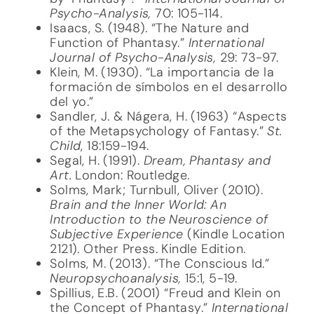
Psycho-Analysis,
70: 105-114.
Isaacs, S. (1948). “The Nature and
Function of Phantasy.”
International
Journal of Psycho-Analysis,
29: 73-97.
Klein, M. (1930). “La importancia de la
formación de símbolos en el desarrollo
del yo.”
Sandler, J. & Nágera, H. (1963) “Aspects
of the Metapsychology of Fantasy.”
St.
Child
, 18:159-194.
Segal, H. (1991).
Dream, Phantasy and
Art.
London: Routledge.
Solms, Mark; Turnbull, Oliver (2010).
Brain and the Inner World: An
Introduction to the Neuroscience of
Subjective Experience
(Kindle Location
2121). Other Press. Kindle Edition.
Solms, M. (2013). “The Conscious Id.”
Neuropsychoanalysis,
15:1, 5-19.
Spillius, E.B. (2001) “Freud and Klein on
the Concept of Phantasy.”
International