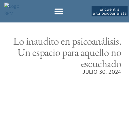
Encuentra
a tu psicoanalista
Sobre la SPM
Lo inaudito en psicoanálisis.
Un espacio para aquello no
escuchado
JULIO 30, 2024