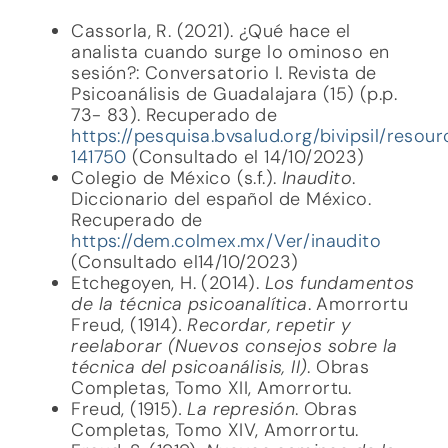
Cassorla, R. (2021). ¿Qué hace el
analista cuando surge lo ominoso en
sesión?: Conversatorio I. Revista de
Psicoanálisis de Guadalajara (15) (p.p.
73- 83). Recuperado de
https://pesquisa.bvsalud.org/bivipsil/resou
141750
(Consultado el 14/10/2023)
Colegio de México (s.f.).
Inaudito
.
Diccionario del español de México.
Recuperado de
https://dem.colmex.mx/Ver/inaudito
(Consultado el14/10/2023)
Etchegoyen, H. (2014).
Los fundamentos
de la técnica psicoanalítica
. Amorrortu
Freud, (1914)
. Recordar, repetir y
reelaborar (Nuevos consejos sobre la
técnica del psicoanálisis, II)
. Obras
Completas, Tomo XII, Amorrortu.
Freud, (1915)
.
La represión
. Obras
Completas, Tomo XIV, Amorrortu.