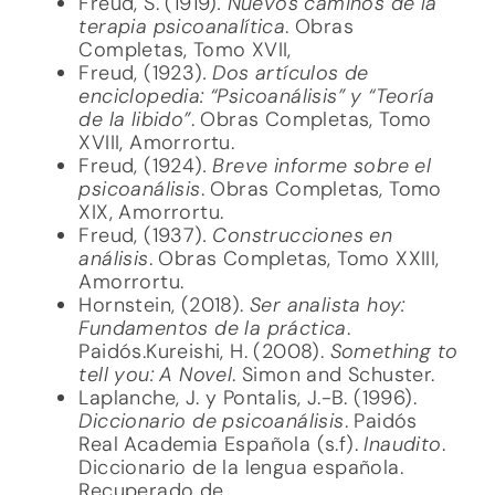
Freud, S. (1919)
. Nuevos caminos de la
terapia psicoanalítica
. Obras
Completas, Tomo XVII,
Freud, (1923)
. Dos artículos de
enciclopedia: “Psicoanálisis” y “Teoría
de la libido”
. Obras Completas, Tomo
XVIII, Amorrortu.
Freud, (1924)
. Breve informe sobre el
psicoanálisis
. Obras Completas, Tomo
XIX, Amorrortu.
Freud, (1937)
. Construcciones en
análisis
. Obras Completas, Tomo XXIII,
Amorrortu.
Hornstein, (2018).
Ser analista hoy:
Fundamentos de la práctica
.
Paidós.Kureishi, H. (2008).
Something to
tell you: A Novel
. Simon and Schuster.
Laplanche, J. y Pontalis, J.-B. (1996).
Diccionario de psicoanálisis
. Paidós
Real Academia Española (s.f).
Inaudito
.
Diccionario de la lengua española.
Recuperado de