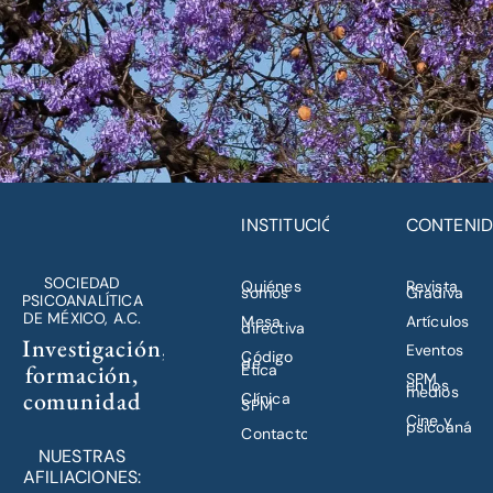
INSTITUCIÓN
CONTENI
SOCIEDAD
Quiénes
Revista
somos
Gradiva
PSICOANALÍTICA
DE MÉXICO, A.C.
Mesa
Artículos
directiva
Investigación,
Eventos
Código
de
formación,
Ética
SPM
en los
medios
comunidad
Clínica
SPM
Cine y
psicoanálisi
Contacto
NUESTRAS
AFILIACIONES: