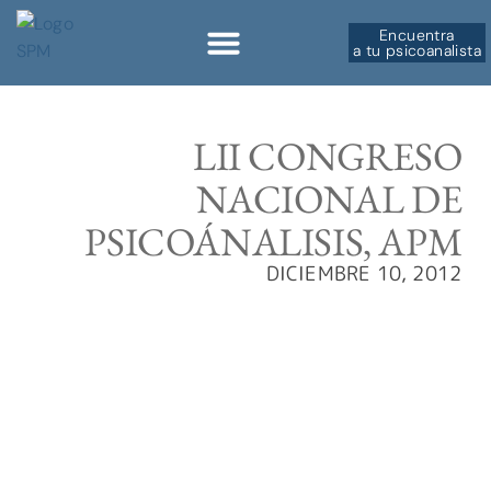
Encuentra
a tu psicoanalista
Sobre la SPM
LII CONGRESO
NACIONAL DE
PSICOÁNALISIS, APM
DICIEMBRE 10, 2012