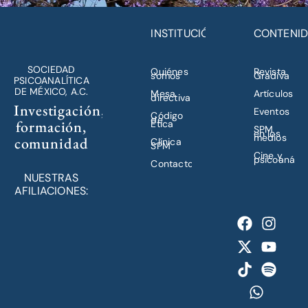
INSTITUCIÓN
CONTENI
SOCIEDAD
Quiénes
Revista
somos
Gradiva
PSICOANALÍTICA
DE MÉXICO, A.C.
Mesa
Artículos
directiva
Investigación,
Eventos
Código
de
formación,
Ética
SPM
en los
medios
comunidad
Clínica
SPM
Cine y
psicoanálisi
Contacto
NUESTRAS
AFILIACIONES: