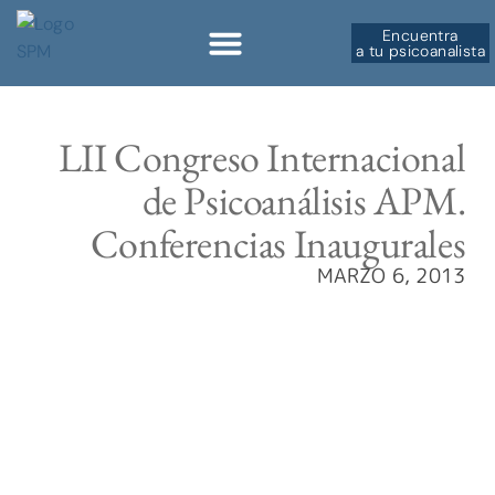
Encuentra
a tu psicoanalista
Sobre la SPM
LII Congreso Internacional
de Psicoanálisis APM.
Conferencias Inaugurales
MARZO 6, 2013