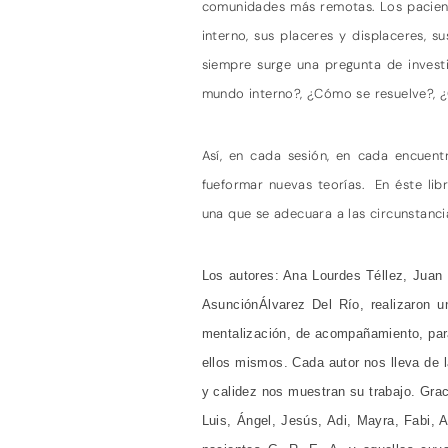
comunidades más remotas. Los pacient
interno, sus placeres y displaceres, s
siempre surge una pregunta de invest
mundo interno?, ¿Cómo se resuelve?, 
Así, en cada sesión, en cada encuentr
fueformar nuevas teorías.
En éste lib
una que se adecuara a las circunstancia
Los autores: Ana Lourdes Téllez, Juan 
AsunciónÁlvarez Del Río, realizaron u
mentalización, de acompañamiento, para n
ellos mismos. Cada autor nos lleva de l
y calidez nos muestran su trabajo. Grac
Luis, Ángel, Jesús, Adi, Mayra, Fabi, 