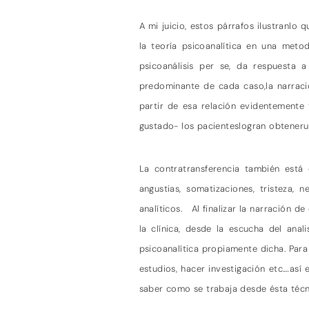
A mi juicio, estos párrafos ilustranl
la teoría psicoanalítica en una meto
psicoanálisis per se, da respuesta 
predominante de cada caso,la narració
partir de esa relación evidentemente
gustado- los pacienteslogran obtenerun
La contratransferencia también está 
angustias, somatizaciones, tristeza
analíticos.
Al finalizar la narración d
la clínica, desde la escucha del anal
psicoanalítica propiamente dicha. Para 
estudios, hacer investigación etc.…as
saber como se trabaja desde ésta técni