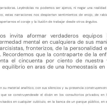
garradoras. Leyéndolas no podemos ser ajenos, ni negar una realidad
, estas narraciones nos despiertan sentimientos de enojo, de rabia,
pertarnos el coraje y la ilusión de trabajar desde otros ángulos.
s invita aformar verdaderos equipos in
fermedad mental en cualquiera de sus mani
arcisistas, fronterizos, de la personalidad e
. Recordemos que la contraparte de la en
nta el cincuenta por ciento de nuestra 
 equilibrio en aras de una homeostasis en
on su material analítico, con sus silencios y su presencia construyenve
s que se construyendesde el diván en los consultorios privados, en l
visados en cualquier cubículo, en la banca de un parque público, en el 