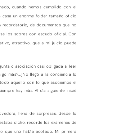
inado, cuando hemos cumplido con el
ó a casa un enorme folder tamaño oficio
ún recordatorio, de documentos que no
rse los sobres con escudo oficial. Con
tivo, atractivo, que a mi juicio puede
unta o asociación casi obligada al leer
algo más?…¿No llegó a la conciencia lo
o todo aquello con lo que asociemos el
iempre hay más. Al día siguiente inicié
ovedora, llena de sorpresas, desde lo
 estaba dicho, recordé los exámenes de
mo que uno había acotado. Mi primera