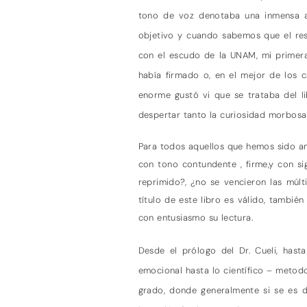
tono de voz denotaba una inmensa a
objetivo y cuando sabemos que el res
con el escudo de la UNAM, mi primera
había firmado o, en el mejor de los c
enorme gustó vi que se trataba del li
despertar tanto la curiosidad morbosa 
Para todos aquellos que hemos sido ana
con tono contundente , firme,y con si
reprimido?, ¿no se vencieron las múlt
título de este libro es válido, tambié
con entusiasmo su lectura.
Desde el prólogo del Dr. Cueli, hast
emocional hasta lo científico – metod
grado, donde generalmente si se es 