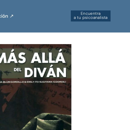
Encuentra
ión ↗︎
a tu psicoanalista