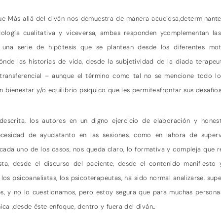
o que Más allá del diván nos demuestra de manera acuciosa,determinant
dología cualitativa y viceversa, ambas responden ycomplementan las 
a una serie de hipótesis que se plantean desde los diferentes moti
nde las historias de vida, desde la subjetividad de la diada terape
 transferencial – aunque el término como tal no se mencione todo lo
 bienestar y/o equilibrio psíquico que les permiteafrontar sus desafí
descrita, los autores en un digno ejercicio de elaboración y hones
, necesidad de ayudatanto en las sesiones, como en lahora de super
e cada uno de los casos, nos queda claro, lo formativa y compleja que r
ista, desde el discurso del paciente, desde el contenido manifiesto
los psicoanalistas, los psicoterapeutas, ha sido normal analizarse, sup
í es, y no lo cuestionamos, pero estoy segura que para muchas person
ca ,desde éste enfoque, dentro y fuera del diván..