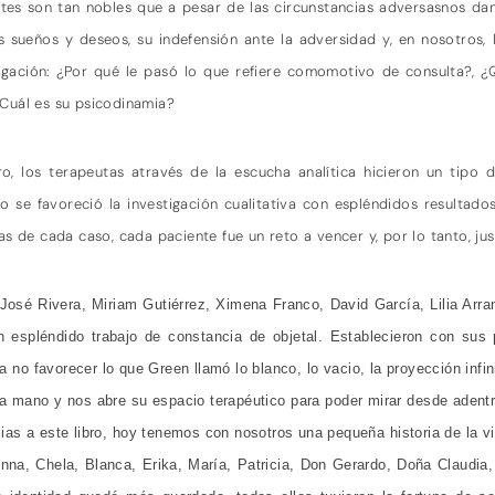
es son tan nobles que a pesar de las circunstancias adversasnos d
us sueños y deseos, su indefensión ante la adversidad y, en nosotros, l
igación: ¿Por qué le pasó lo que refiere comomotivo de consulta?, ¿
¿Cuál es su psicodinamia?
o, los terapeutas através de la escucha analítica hicieron un tipo d
ro se favoreció la investigación cualitativa con espléndidos resultados
s de cada caso, cada paciente fue un reto a vencer y, por lo tanto, jus
José Rivera, Miriam Gutiérrez, Ximena Franco, David García, Lilia Arra
n espléndido trabajo de constancia de objetal. Establecieron con sus
o favorecer lo que Green llamó lo blanco, lo vacio, la proyección infini
a mano y nos abre su espacio terapéutico para poder mirar desde adentro
ias a este libro, hoy tenemos con nosotros una pequeña historia de la v
Anna, Chela, Blanca, Erika, María, Patricia, Don Gerardo, Doña Claudia,