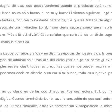
legría, de esas que todos sentimos cuando el producto está term
ultado no es sólo bueno, si no muy bueno.
El viernes siguiente, lleg
 fantasía, por cierto bastante paranoide, fue que se trataba de alg
asos, de una invitación. Lo abrí con cierta cautela como suelen abri
bro “Más allá del diván”. Cabe señalar que se trata de un título suges
como la científica.
lizados por años y años y en distintas épocas de nuestra vida, la preg
gnos de admiración “ ¡Más allá del diván ¡”sería algo así como: ¿Hay 
iples resistencias?, todas las preguntas que se nos pueden ocurrir 
n podemos decir en silencio o en voz alta: bueno, todo es subjetivo y s
a las conclusiones de las coordinadoras. Fue una lectura, ágil, conm
ológico. Cuando terminé de leerlo, tuve la sensación de que casi todo
de los últimos sinodales, otros ya comentaron y preguntaron lo mis