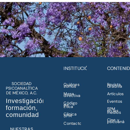
INSTITUCIÓN
CONTENI
SOCIEDAD
Quiénes
Revista
somos
Gradiva
PSICOANALÍTICA
DE MÉXICO, A.C.
Mesa
Artículos
directiva
Investigación,
Eventos
Código
de
Ética
formación,
SPM
en los
medios
comunidad
Clínica
SPM
Cine y
psicoanálisi
Contacto
NUESTRAS