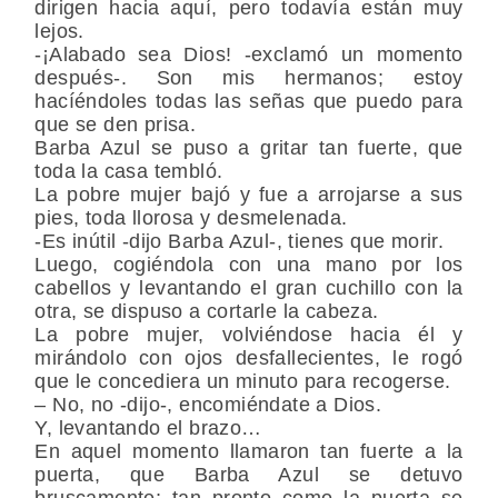
dirigen hacia aquí, pero todavía están muy
lejos.
-¡Alabado sea Dios! -exclamó un momento
después-. Son mis hermanos; estoy
hacíéndoles todas las señas que puedo para
que se den prisa.
Barba Azul se puso a gritar tan fuerte, que
toda la casa tembló.
La pobre mujer bajó y fue a arrojarse a sus
pies, toda llorosa y desmelenada.
-Es inútil -dijo Barba Azul-, tienes que morir.
Luego, cogiéndola con una mano por los
cabellos y levantando el gran cuchillo con la
otra, se dispuso a cortarle la cabeza.
La pobre mujer, volviéndose hacia él y
mirándolo con ojos desfallecientes, le rogó
que le concediera un minuto para recogerse.
– No, no -dijo-, encomiéndate a Dios.
Y, levantando el brazo…
En aquel momento llamaron tan fuerte a la
puerta, que Barba Azul se detuvo
bruscamente; tan pronto como la puerta se