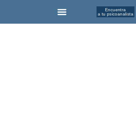
Encuentra
a tu psicoanalista
Sobre la SPM