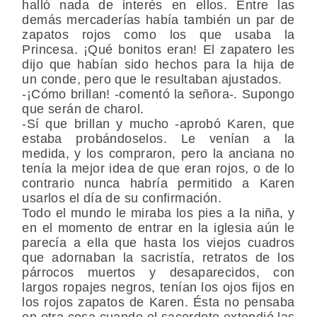
halló nada de interés en ellos. Entre las
demás mercaderías había también un par de
zapatos rojos como los que usaba la
Princesa. ¡Qué bonitos eran! El zapatero les
dijo que habían sido hechos para la hija de
un conde, pero que le resultaban ajustados.
-¡Cómo brillan! -comentó la señora-. Supongo
que serán de charol.
-Sí que brillan y mucho -aprobó Karen, que
estaba probándoselos. Le venían a la
medida, y los compraron, pero la anciana no
tenía la mejor idea de que eran rojos, o de lo
contrario nunca habría permitido a Karen
usarlos el día de su confirmación.
Todo el mundo le miraba los pies a la niña, y
en el momento de entrar en la iglesia aún le
parecía a ella que hasta los viejos cuadros
que adornaban la sacristía, retratos de los
párrocos muertos y desaparecidos, con
largos ropajes negros, tenían los ojos fijos en
los rojos zapatos de Karen. Ésta no pensaba
en otra cosa cuando el sacerdote extendió las