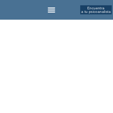
Encuentra
a tu psicoanalista
Sobre la SPM