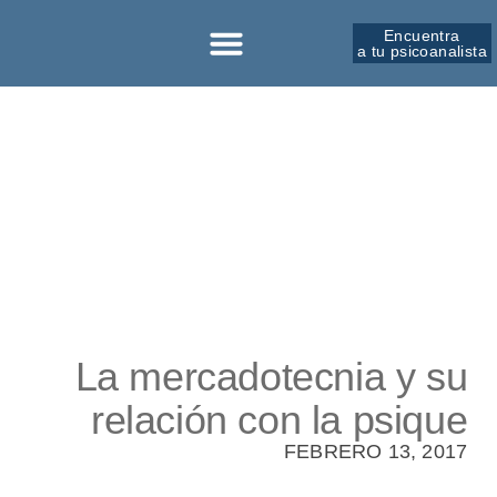
Encuentra
a tu psicoanalista
Sobre la SPM
La mercadotecnia y su
relación con la psique
FEBRERO 13, 2017