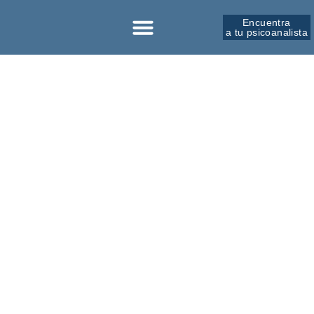
Encuentra
a tu psicoanalista
Sobre la SPM