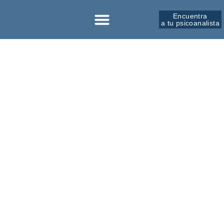
Encuentra
a tu psicoanalista
Sobre la SPM