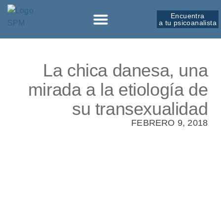
Encuentra
a tu psicoanalista
Sobre la SPM
La chica danesa, una
mirada a la etiología de
su transexualidad
FEBRERO 9, 2018