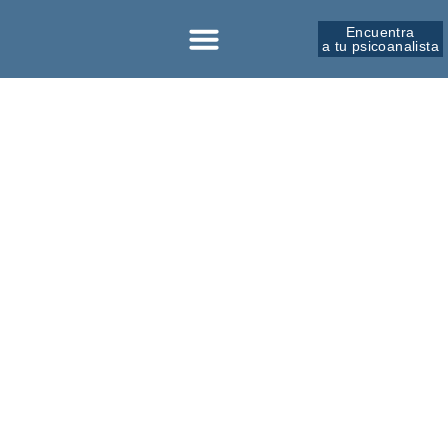
Encuentra
a tu psicoanalista
Sobre la SPM