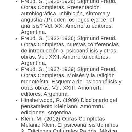
Freud, S. (1925-1926) Sigmund Freud.
Obras Completas. Presentación
autobiográfica. Inhibición, síntoma y
angustia ¿Pueden los legos ejercer el
análisis? Vol. XX. Amorrortu editores.
Argentina.
Freud, S. (1932-1936) Sigmund Freud.
Obras Completas. Nuevas conferencias
de introducción al psicoanálisis y otras
obras. Vol. XXII. Amorrortu editores.
Argentina.
Freud, S. (1937-1939) Sigmund Freud.
Obras Completas. Moisés y la religión
monoteísta. Esquema del psicoanálisis y
otras obras. Vol. XXIII. Amorrortu
editores. Argentina.
Hinshelwood, R. (1989) Diccionario del
pensamiento Kleiniano. Amorrortu
ediciones. Argentina.
Klein, M. (2012) Obras Completas
Melanie Klein. El psicoanálisis de niños
2. Ediciones Culturales Paidós. México.