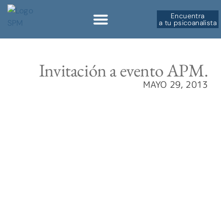
Encuentra
a tu psicoanalista
Sobre la SPM
Invitación a evento APM.
MAYO 29, 2013