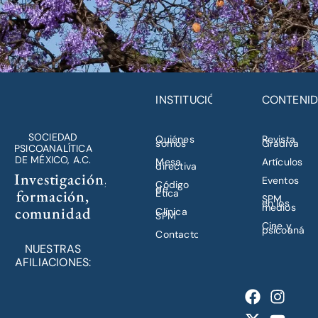
INSTITUCIÓN
CONTENI
SOCIEDAD
Quiénes
Revista
somos
Gradiva
PSICOANALÍTICA
DE MÉXICO, A.C.
Mesa
Artículos
directiva
Investigación,
Eventos
Código
de
formación,
Ética
SPM
en los
medios
comunidad
Clínica
SPM
Cine y
psicoanálisi
Contacto
NUESTRAS
AFILIACIONES: