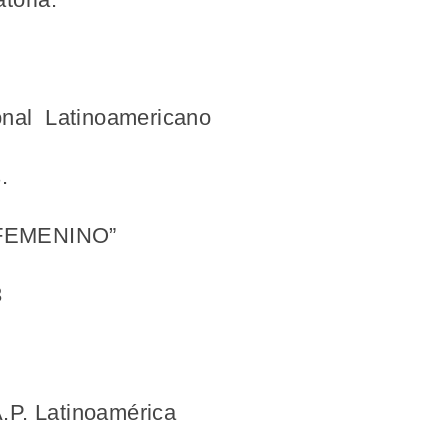
onal Latinoamericano
.
 FEMENINO”
3
.P. Latinoamérica