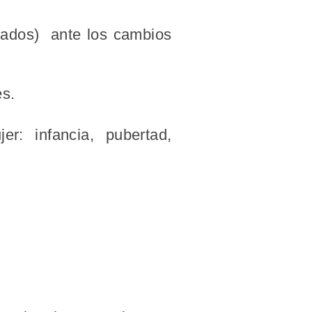
gados) ante los cambios
es.
er: infancia, pubertad,