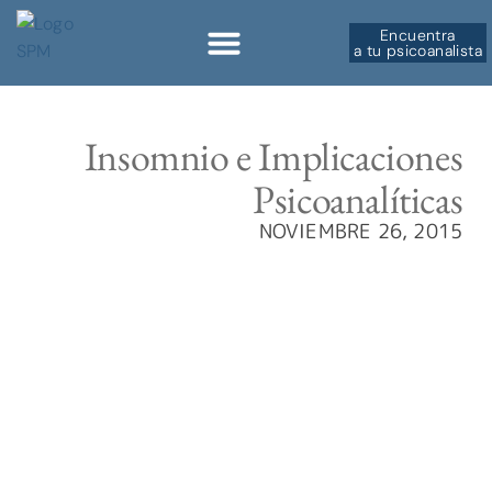
Encuentra
a tu psicoanalista
Sobre la SPM
Insomnio e Implicaciones
Psicoanalíticas
NOVIEMBRE 26, 2015