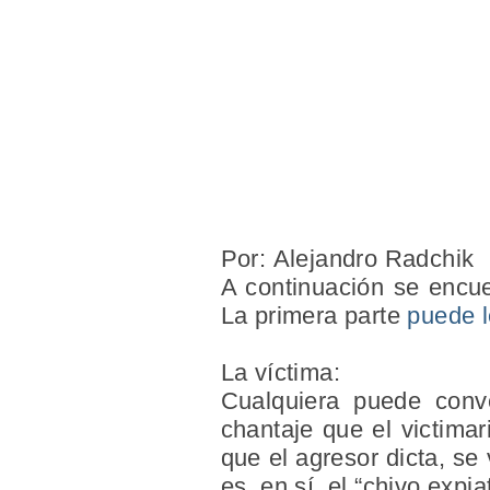
Por:
Alejandro Radchik
A continuación se encue
La primera parte
puede l
La víctima:
Cualquiera puede conve
chantaje que el victima
que el agresor dicta, se
es, en sí, el “chivo expia