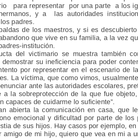
io para representar por una parte a los 
hermanos, y a las autoridades instituciona
los padres.
spaldas de los maestros, y si es descubiert
 abandono que vive en su familia, a la vez 
padres-institución.
ucta del victimario se muestra también c
o demostrar su ineficiencia para poder cont
intento por representar en el escenario de l
es. La víctima, que como vimos, usualmente
denunciar ante las autoridades escolares, p
 a la sobreprotección de la que fue objeto
n capaces de cuidarme lo suficiente”.
n abierta la comunicación en casa, que lej
o emocional y dificultad por parte de los
stia de sus hijos. Hay casos por ejemplo, en
or amigo de mi hijo, quiero que vea en mi a 