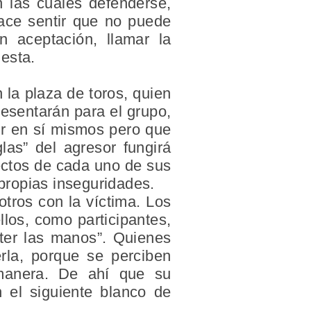
n las cuáles defenderse,
hace sentir que no puede
n aceptación, llamar la
esta.
 la plaza de toros, quien
presentarán para el grupo,
bir en sí mismos pero que
las” del agresor fungirá
ectos de cada uno de sus
 propias inseguridades.
tros con la víctima. Los
los, como participantes,
ter las manos”. Quienes
erla, porque se perciben
manera. De ahí que su
 el siguiente blanco de