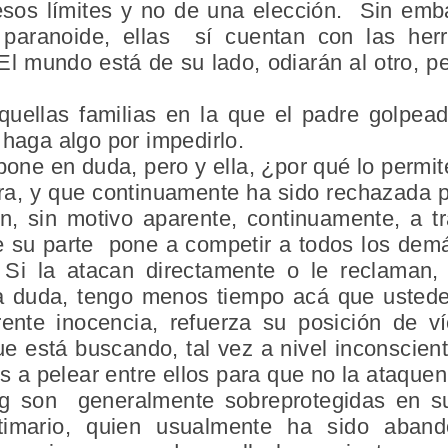
sos límites y no de una elección. Sin emb
 paranoide, ellas sí cuentan con las herr
 El mundo está de su lado, odiarán al otro, 
quellas familias en la que el padre golpea
 haga algo por impedirlo.
 pone en duda, pero y ella, ¿por qué lo permi
a, y que continuamente ha sido rechazada p
ón, sin motivo aparente, continuamente, a 
e su parte pone a competir a todos los demás
Si la atacan directamente o le reclaman, 
a duda, tengo menos tiempo acá que ustede
ente inocencia, refuerza su posición de v
e está buscando, tal vez a nivel inconscient
os a pelear entre ellos para que no la ataquen 
ng son generalmente sobreprotegidas en su
ctimario, quien usualmente ha sido aban