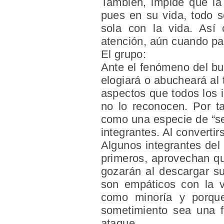
También, impide que la 
pues en su vida, todo s
sola con la vida. Así 
atención, aún cuando par
El grupo:
Ante el fenómeno del bul
elogiará o abucheará al t
aspectos que todos los i
no lo reconocen. Por ta
como una especie de “se
integrantes. Al converti
Algunos integrantes del
primeros, aprovechan qu
gozarán al descargar s
son empáticos con la ví
como minoría y porqu
sometimiento sea una f
ataque.