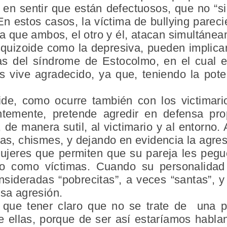
 en sentir que están defectuosos, que no “si
En estos casos, la víctima de bullying parec
ma que ambos, el otro y él, atacan simultánea
squizoide como la depresiva, pueden implicar
as del síndrome de Estocolmo, en el cual e
 vive agradecido, ya que, teniendo la poten
de, como ocurre también con los victimario
ntemente, pretende agredir en defensa pro
, de manera sutil, al victimario y al entorno
gas, chismes, y dejando en evidencia la agres
ujeres que permiten que su pareja les pegue
o como víctimas. Cuando su personalidad 
nsideradas “pobrecitas”, a veces “santas”, y
esa agresión.
 que tener claro que no se trate de una p
e ellas, porque de ser así estaríamos habla