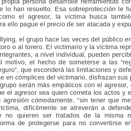
propia persona desarrolle herramientas co
e lo han resuelto. Esa sobreprotección le 
como el agresor, la víctima busca tambié
a ello pague el precio de ser atacada y expu
lying, el grupo hace las veces del público en
oro o al torero. El victimario y la víctima re
ntegrantes, a nivel individual, pueden perci
l motivo, el hecho de someterse a las “reg
guro”, que esconderá las limitaciones y def
rse en cómplices del victimario, disfrazan sus
 grupo serán más empáticos con el agresor, o
e el agresor sea quien cometa los actos y el
u agresión cómodamente, “sin tener que me
ctima, difícilmente se atreverán a defend
e no quieren ser tratados de la misma 
orma de protegerse para no convertirse en