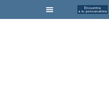
Encuentra
a tu psicoanalista
Sobre la SPM